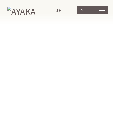
メニュー
JP
ホーム
商品一覧
スキンケア
乳液
バイタル アップ ミルク フレ