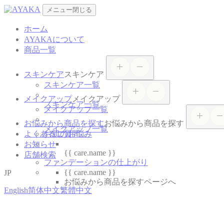
メニュー
閉じる
ホーム
AYAKAについて
商品一覧
スキンケア
スキンケア
スキンケア一覧
メイクアップ
メイクアップ
スキンケア一覧
メイクアップ一覧
お悩みから商品を探す
お悩みから商品を探す
メイクアップ一覧
よくあるご質問
お肌のお悩み
お知らせ
{{ care.name }}
店舗検索
ファンデーションの仕上がり
{{ care.name }}
JP
お悩みから商品を探すページへ
English
简体中文
繁體中文