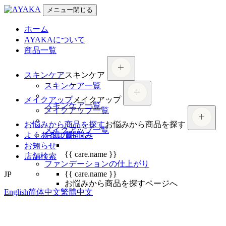
メニュー
閉じる
ホーム
AYAKAについて
商品一覧
スキンケア
スキンケア
スキンケア一覧
メイクアップ
メイクアップ
スキンケア一覧
メイクアップ一覧
お悩みから商品を探す
お悩みから商品を探す
メイクアップ一覧
よくあるご質問
お肌のお悩み
お知らせ
{{ care.name }}
店舗検索
ファンデーションの仕上がり
{{ care.name }}
JP
お悩みから商品を探すページへ
English
简体中文
繁體中文
ホーム
お問い合わせ